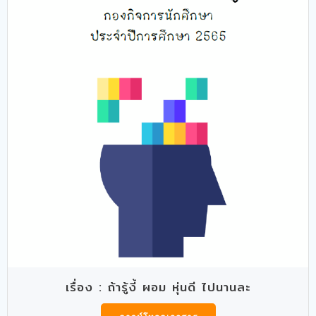
เรื่อง : ถ้ารู้งี้ ผอม หุ่นดี ไปนานละ