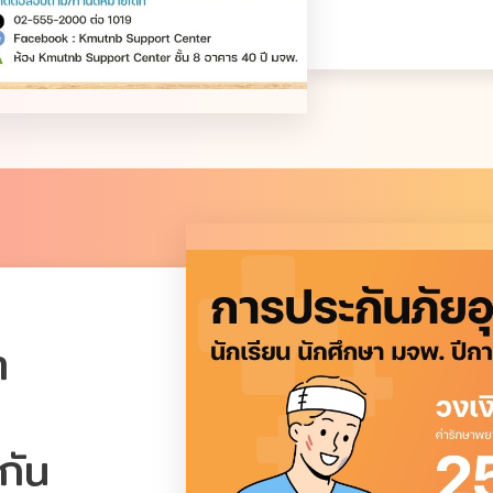
า
กัน