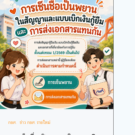
กยศ.
ข่าว กยศ. รายใหม่