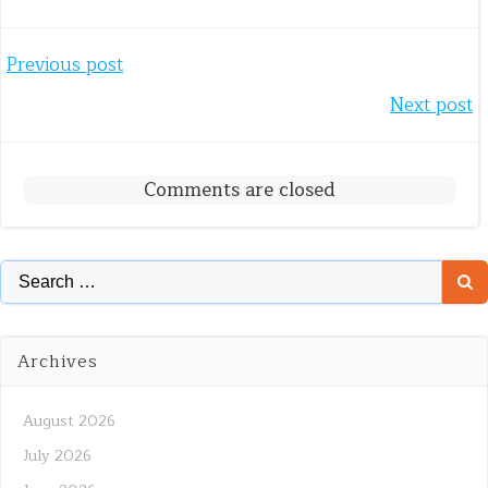
Post
Previous post
Post
Next post
navigation
navigation
Comments are closed
Search
for:
Archives
August 2026
July 2026