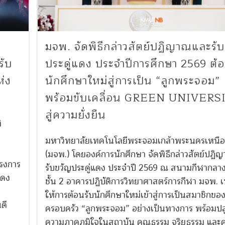
มจพ. จัดพิธีกล่าวสัตย์ปฏิญาณและรั
ับ
ประดู่แดง ประจำปีการศึกษา 2569 ต้อ
ห่ง
นักศึกษาใหม่สู่การเป็น “ลูกพระจอม”
พร้อมขับเคลื่อน GREEN UNIVERS
สู่ความยั่งยืน
ิ
มหาวิทยาลัยเทคโนโลยีพระจอมเกล้าพระนครเหนื
(มจพ.) โดยองค์การนักศึกษา จัดพิธีกล่าวสัตย์ปฏ
รงการ
รับขวัญประดู่แดง ประจำปี 2569 ณ สนามกีฬากลาง
สดง
ชั้น 2 อาคารปฏิบัติการวิทยาศาสตร์การกีฬา มจพ. เพ
ให้การต้อนรับนักศึกษาใหม่เข้าสู่การเป็นสมาชิกขอ
ดี
ครอบครัว “ลูกพระจอม” อย่างเป็นทางการ พร้อมปล
ความภาคภูมิใจในสถาบัน คุณธรรม จริยธรรม และค