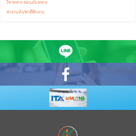
วิชาทหาร ผ่อนผันทหาร
หางานทำ/หาที่ฝึกงาน