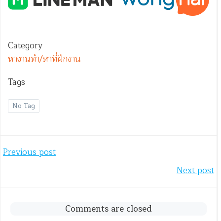
Category
หางานทำ/หาที่ฝึกงาน
Tags
No Tag
Post
Previous post
Post
Next post
navigation
navigation
Comments are closed