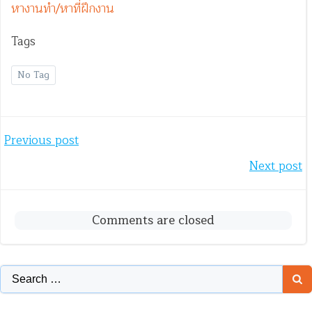
หางานทำ/หาที่ฝึกงาน
Tags
No Tag
Post
Previous post
Post
Next post
navigation
navigation
Comments are closed
Search
for: