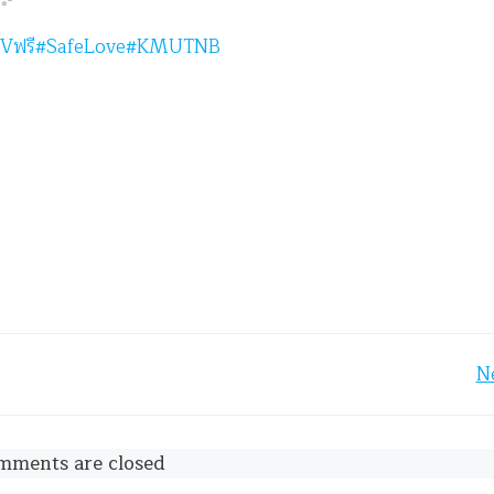
Vฟรี
#SafeLove
#KMUTNB
Post
N
navigation
mments are closed