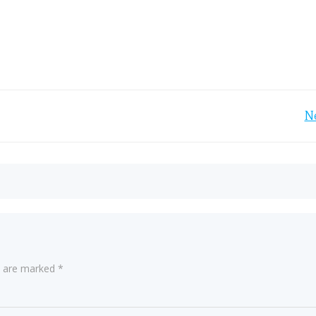
Post
N
navigation
ds are marked
*