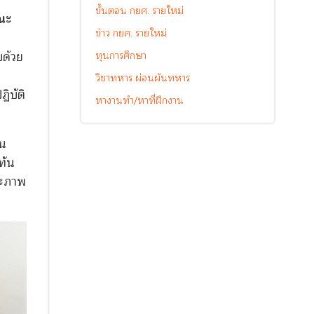
ขั้นตอน กยศ. รายใหม่
คณะ
ข่าว กยศ. รายใหม่
บด้วย
ทุนการศึกษา
ง
วิชาทหาร ผ่อนผันทหาร
ิบัติ
หางานทำ/หาที่ฝึกงาน
ใน
ทัน
ละภาพ