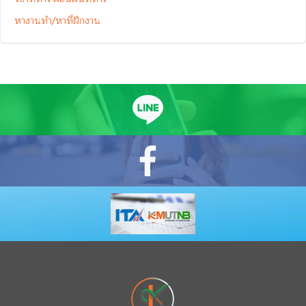
หางานทำ/หาที่ฝึกงาน