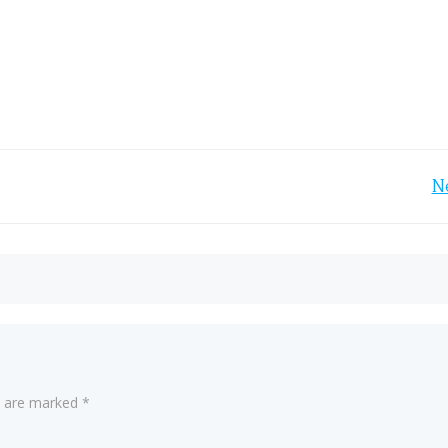
Post
N
navigation
ds are marked
*