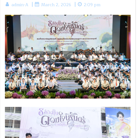
|
|
admin-A
March 2, 2026
2:09 pm