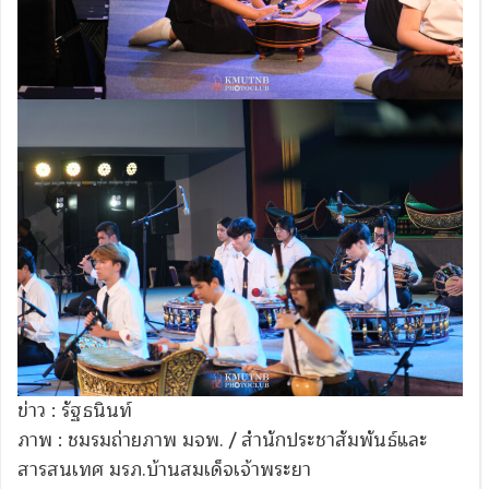
ข่าว : รัฐธนินท์
ภาพ : ชมรมถ่ายภาพ มจพ. / สำนักประชาสัมพันธ์และ
สารสนเทศ มรภ.บ้านสมเด็จเจ้าพระยา