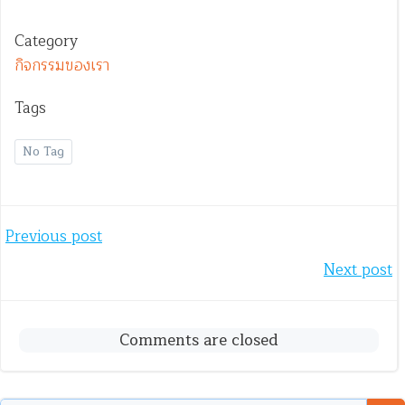
Category
กิจกรรมของเรา
Tags
No Tag
Post
Previous post
Post
Next post
navigation
navigation
Comments are closed