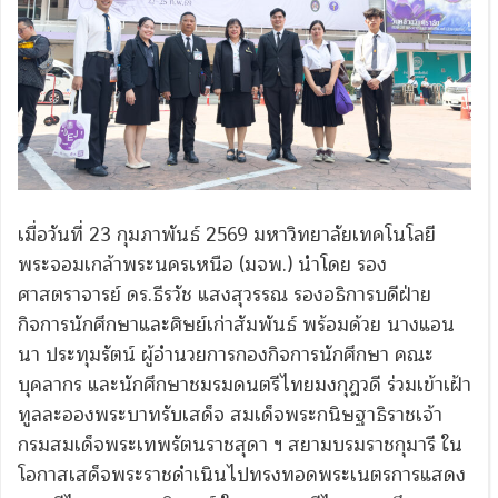
เมื่อวันที่ 23 กุมภาพันธ์ 2569 มหาวิทยาลัยเทคโนโลยี
พระจอมเกล้าพระนครเหนือ (มจพ.) นำโดย รอง
ศาสตราจารย์ ดร.ธีรวัช แสงสุวรรณ รองอธิการบดีฝ่าย
กิจการนักศึกษาและศิษย์เก่าสัมพันธ์ พร้อมด้วย นางแอน
นา ประทุมรัตน์ ผู้อำนวยการกองกิจการนักศึกษา คณะ
บุคลากร และนักศึกษาชมรมดนตรีไทยมงกุฎวดี ร่วมเข้าเฝ้า
ทูลละอองพระบาทรับเสด็จ สมเด็จพระกนิษฐาธิราชเจ้า
กรมสมเด็จพระเทพรัตนราชสุดา ฯ สยามบรมราชกุมารี ใน
โอกาสเสด็จพระราชดำเนินไปทรงทอดพระเนตรการแสดง