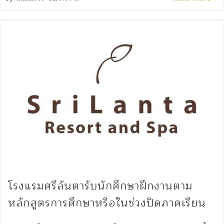
โรงแรมศรีลันตารับนักศึกษาฝึกงานตาม
หลักสูตรการศึกษาหรือในช่วงปิดภาคเรียน