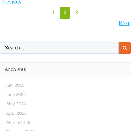
Posts
Previous
Posts
Page
Page
Page
1
2
3
navigation
Posts
Next
navigation
navigation
Search
for:
Archives
July 2026
June 2026
May 2026
April 2026
March 2026