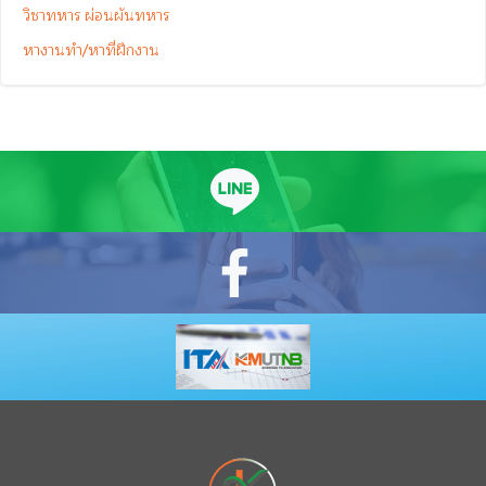
วิชาทหาร ผ่อนผันทหาร
หางานทำ/หาที่ฝึกงาน