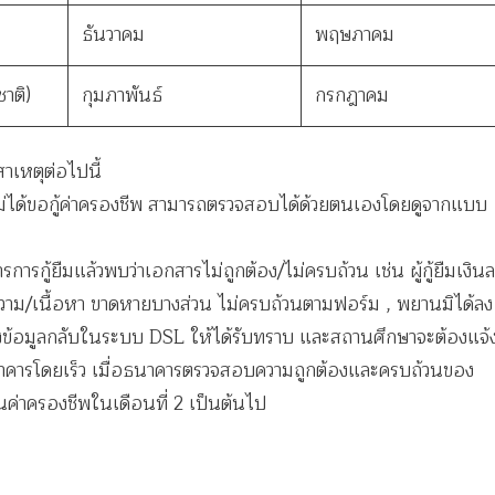
ธันวาคม
พฤษภาคม
ชาติ)
กุมภาพันธ์
กรกฎาคม
าเหตุต่อไปนี้
กู้ไม่ได้ขอกู้ค่าครองชีพ สามารถตรวจสอบได้ด้วยตนเองโดยดูจากแบบ
ารกู้ยืมแล้วพบว่าเอกสารไม่ถูกต้อง/ไม่ครบถ้วน เช่น ผู้กู้ยืมเงิน
ความ/เนื้อหา ขาดหายบางส่วน ไม่ครบถ้วนตามฟอร์ม , พยานมิได้ลง
้อมูลกลับในระบบ DSL ให้ได้รับทราบ และสถานศึกษาจะต้องแจ้
ห้ธนาคารโดยเร็ว เมื่อธนาคารตรวจสอบความถูกต้องและครบถ้วนของ
งินค่าครองชีพในเดือนที่ 2 เป็นต้นไป