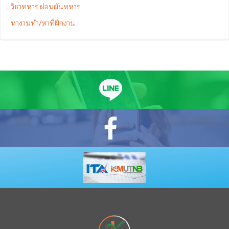
วิชาทหาร ผ่อนผันทหาร
หางานทำ/หาที่ฝึกงาน