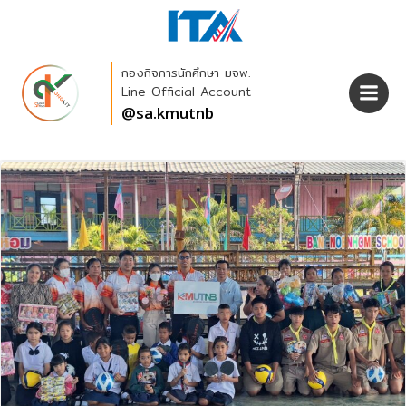
Skip
to
content
กองกิจการนักศึกษา มจพ.
Line Official Account
@sa.kmutnb