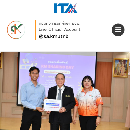
Skip
to
content
กองกิจการนักศึกษา มจพ.
Line Official Account
@sa.kmutnb