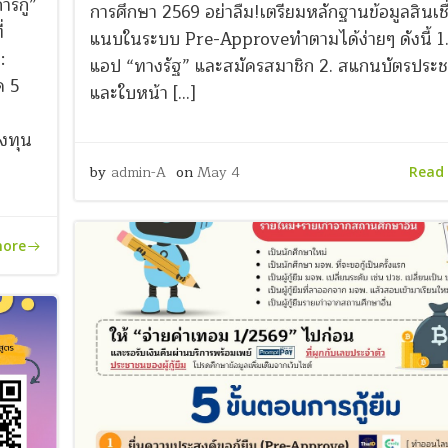
รกู้”
การศึกษา 2569 อย่าลืม!เตรียมหลักฐานข้อมูลสินเชื่
่
แนบในระบบ Pre-Approveทำตามได้ง่ายๆ ดังนี้ 1.
:
แอป “ทางรัฐ” และสมัครสมาชิก 2. สแกนบัตรประ
ด 5
และใบหน้า […]
องทุน
by
admin-A
on
May 4
Read
more