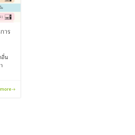
ีการ
อื่น
ษา
 more