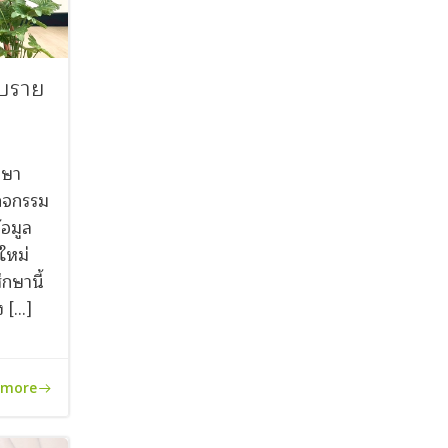
ับราย
กษา
กิจกรรม
้อมูล
าใหม่
กษานี้
ง […]
 more