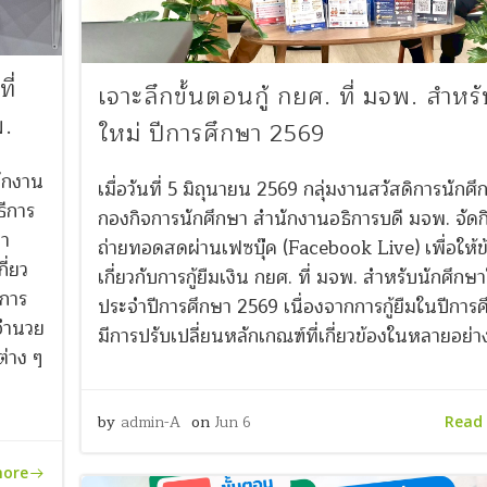
ี่
เจาะลึกขั้นตอนกู้ กยศ. ที่ มจพ. สำหร
พ.
ใหม่ ปีการศึกษา 2569
นักงาน
เมื่อวันที่ 5 มิถุนายน 2569 กลุ่มงานสวัสดิการนักศึ
ีการ
กองกิจการนักศึกษา สำนักงานอธิการบดี มจพ. จัด
ษา
ถ่ายทอดสดผ่านเฟซบุ๊ค (Facebook Live) เพื่อให้ข
ี่ยว
เกี่ยวกับการกู้ยืมเงิน กยศ. ที่ มจพ. สำหรับนักศึกษ
อการ
ประจำปีการศึกษา 2569 เนื่องจากการกู้ยืมในปีการศึ
้อำนวย
มีการปรับเปลี่ยนหลักเกณฑ์ที่เกี่ยวข้องในหลายอย่า
่าง ๆ
by
admin-A
on
Jun 6
Read
more