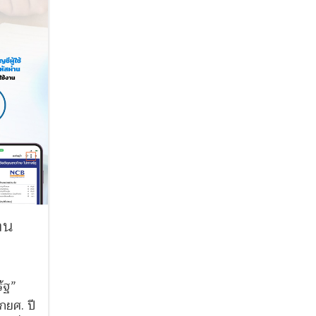
่าน
รัฐ”
 กยศ. ปี