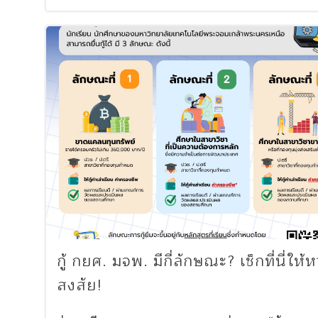
กู้ กยศ. มจพ. มีกี่ลักษณะ? เช็กที่นี่ให้
สงสัย!