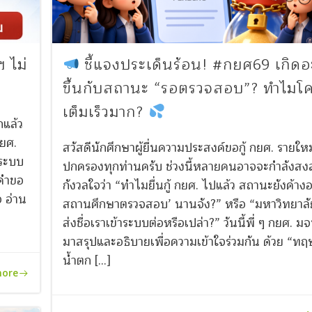
 ไม่
ชี้แจงประเด็นร้อน! #กยศ69 เกิดอ
ขึ้นกับสถานะ “รอตรวจสอบ”? ทำไมโ
เต็มเร็วมาก?
แล้ว
กยศ.
สวัสดีนักศึกษาผู้ยื่นความประสงค์ขอกู้ กยศ. รายใหม
าระบบ
ปกครองทุกท่านครับ ช่วงนี้หลายคนอาจจะกำลังสง
“คำขอ
กังวลใจว่า “ทำไมยื่นกู้ กยศ. ไปแล้ว สถานะยังค้างอยู
จ อ่าน
สถานศึกษาตรวจสอบ’ นานจัง?” หรือ “มหาวิทยาลัย
ส่งชื่อเราเข้าระบบต่อหรือเปล่า?” วันนี้พี่ ๆ กยศ. ม
มาสรุปและอธิบายเพื่อความเข้าใจร่วมกัน ด้วย “ทฤ
น้ำตก […]
more