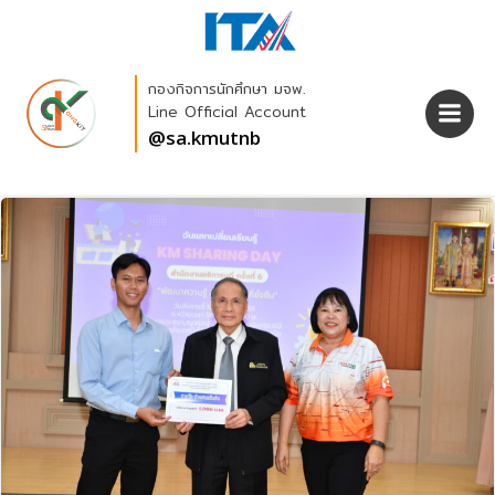
Skip
to
content
กองกิจการนักศึกษา มจพ.
Line Official Account
@sa.kmutnb