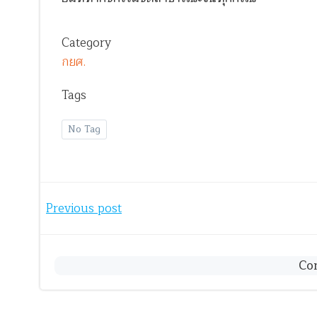
Category
กยศ.
Tags
No Tag
Post
Previous post
navigation
Co