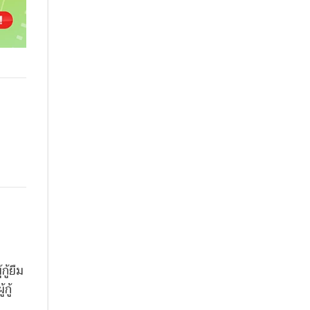
ู้ยืม
กู้