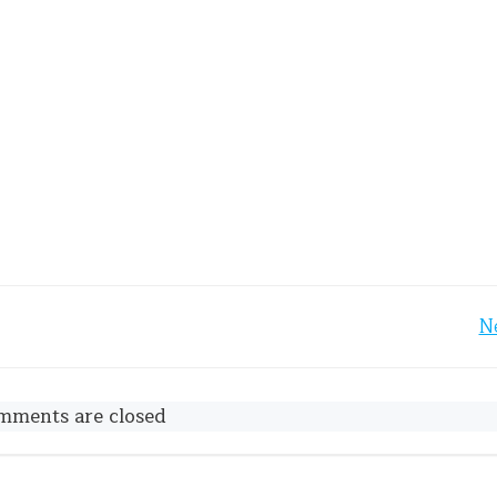
Post
N
navigation
mments are closed