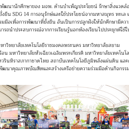
ารพัฒนานักศึกษาของ มจพ. ด้านบำเพ็ญประโยชน์ รักษาสิ่งแวดล้
ั่งยืน SDG 14 การอนุรักษ์และใช้ประโยชน์จากมหาสมุทร ทะเล 
มือเพื่อการพัฒนาที่ยั่งยืน อันเป็นการปลูกฝังให้นักศึกษามีควา
สามารถนำประสบการณ์จากการเรียนรู้นอกห้องเรียนไปประยุกต์ใช้
ย มหาวิทยาลัยเทคโนโลยีราชมงคลพระนคร มหาวิทยาลัยสยาม
อน มหาวิทยาลัยหัวเฉียวเฉลิมพระเกียรติ มหาวิทยาลัยเทคโนโล
รินทิราสภากาชาดไทย สถาบันเทคโนโลยีภูมิพลังแผ่นดิน และศ
พื่อพัฒนาคุณภาพบัณฑิตและสร้างเครือข่ายความร่วมมือด้านกิจกรร