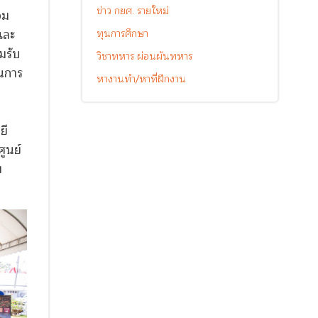
ข่าว กยศ. รายใหม่
อม
และ
ทุนการศึกษา
มรับ
วิชาทหาร ผ่อนผันทหาร
ในการ
หางานทำ/หาที่ฝึกงาน
ยี
ูนย์
ม