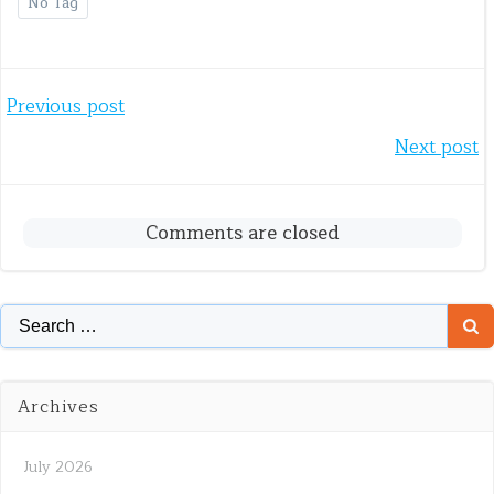
No Tag
Post
Previous post
Post
Next post
navigation
navigation
Comments are closed
Search
for:
Archives
July 2026