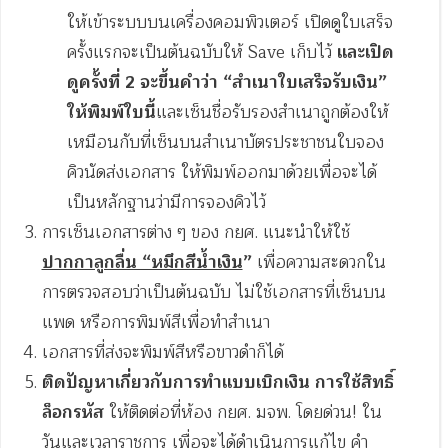
ให้เข้าระบบบนเครื่องคอมพิวเตอร์ เปิดดูใบเสร็จ
ครั้งแรกจะเป็นต้นฉบับให้ Save เก็บไว้
และเปิด
ดูครั้งที่ 2 จะขึ้นคำว่า “สำเนาใบเสร็จรับเงิน”
ให้พิมพ์ใบนี้
และเซ็นชื่อรับรองสำเนาถูกต้องให้
เหมือนกับที่เซ็นบนสำเนาบัตรประชาชนใบจอง
คิวนัดส่งเอกสาร ให้พิมพ์ออกมาด้วยเพื่อจะได้
เป็นหลักฐานว่ามีการจองคิวไว้
การเซ็นเอกสารต่าง ๆ ของ กยศ. แนะนำให้ใช้
ปากกาลูกลื่น “หมึกสีน้ำเงิน
”
เพื่อความสะดวกใน
การตรวจสอบว่าเป็นต้นฉบับ ไม่ใช้เอกสารที่เซ็นบน
แพด หรือการพิมพ์สีเพื่อทำสำเนา
เอกสารที่ส่งจะพิมพ์สีหรือขาวดำก็ได้
ติดปัญหาเกี่ยวกับการทำแบบเบิกเงิน
การใช้สิทธิ์
ล็อกรหัส
ให้ติดต่อที่ห้อง กยศ. มจพ. โดยด่วน! ใน
วันและเวลาราชการ เพื่อจะได้ดำเนินการแก้ไข คำ