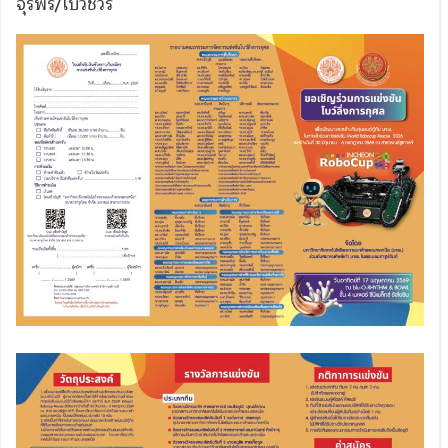
จุรีพร/โบว์ชัวร์