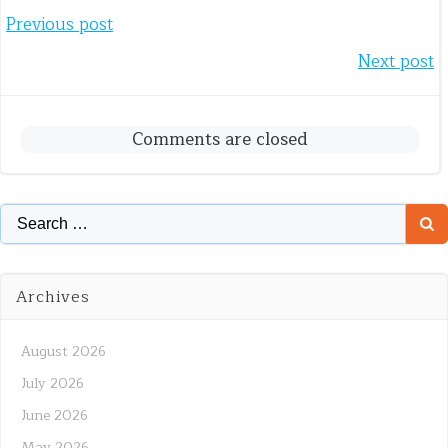
Post
Previous post
Post
Next post
navigation
navigation
Comments are closed
Search
for:
Archives
August 2026
July 2026
June 2026
May 2026