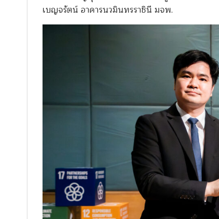
เบญจรัตน์ อาคารนวมินทรราชินี มจพ.