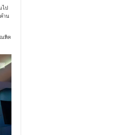
็นไป
ด้าน
ัณฑิต